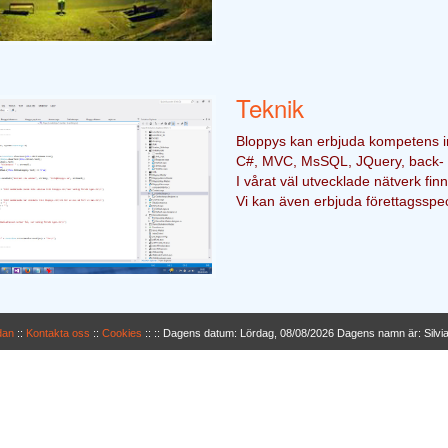
Teknik
Bloppys kan erbjuda kompetens 
C#, MVC, MsSQL, JQuery, back- o
I vårat väl utvecklade nätverk fin
Vi kan även erbjuda förettagsspec
dan
::
Kontakta oss
::
Cookies
:: ::
Dagens datum: Lördag, 08/08/2026 Dagens namn är: Silvia,