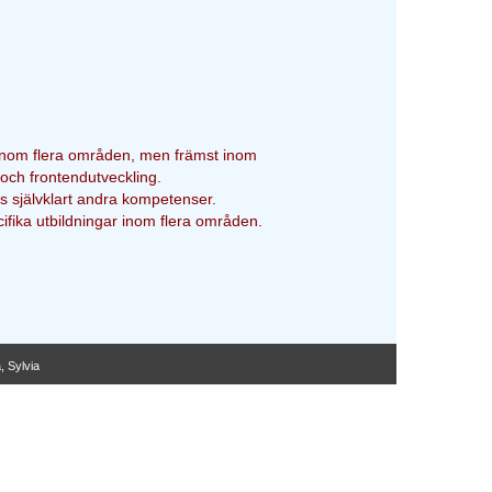
inom flera områden, men främst inom
ch frontendutveckling.
ns självklart andra kompetenser.
ifika utbildningar inom flera områden.
 Sylvia